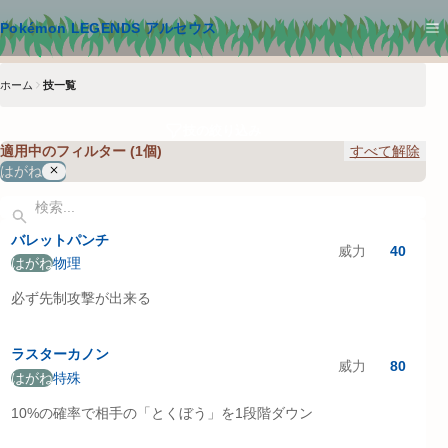
メインコンテンツへスキップ
Pokémon LEGENDS アルセウス
ホーム
技一覧
技の絞り込み
適用中のフィルター (
1
個)
すべて解除
はがね
検索キーワードを入力してください
バレットパンチ
威力
40
はがね
物理
必ず先制攻撃が出来る
ラスターカノン
威力
80
はがね
特殊
10%の確率で相手の「とくぼう」を1段階ダウン