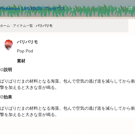
メインコンテンツへスキップ
Pokémon LEGENDS アルセウス
ホーム
アイテム一覧
バリバリモ
バリバリモ
Pop Pod
素材
説明
ばりばりだまの材料となる海藻。包んで空気の逃げ道を減らしてから衝
撃を加えると大きな音が鳴る。
効果
ばりばりだまの材料となる海藻。包んで空気の逃げ道を減らしてから衝
撃を加えると大きな音が鳴る。
ページのトップへ