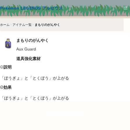
メインコンテンツへスキップ
Pokémon LEGENDS アルセウス
ホーム
アイテム一覧
まもりのがんやく
まもりのがんやく
Aux Guard
道具
強化
素材
説明
「ぼうぎょ」と「とくぼう」が上がる
効果
「ぼうぎょ」と「とくぼう」が上がる
ページのトップへ