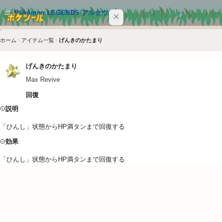
メインコンテンツへスキップ
Pokémon LEGENDS アルセウス
ホーム
アイテム一覧
げんきのかたまり
サイト内を検索
Ctrl+K
げんきのかたまり
Pokémon LEGENDS アルセウス
Max Revive
ポケモン
回復
説明
技
「ひんし」状態からHP満タンまで回復する
特性
効果
アイテム
「ひんし」状態からHP満タンまで回復する
クイックリンク
ポケツール トップ