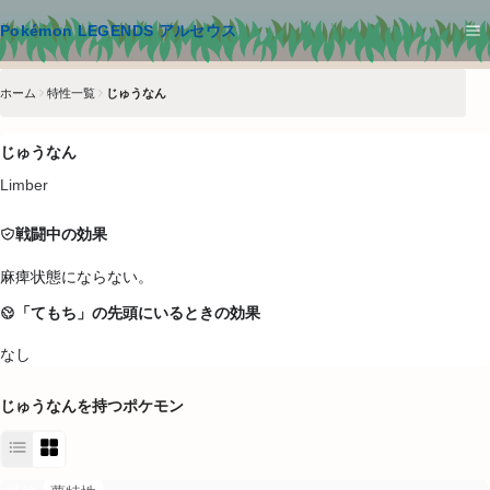
メインコンテンツへスキップ
Pokémon LEGENDS アルセウス
ホーム
特性一覧
じゅうなん
じゅうなん
Limber
戦闘中の効果
麻痺状態にならない。
「てもち」の先頭にいるときの効果
なし
じゅうなん
を持つポケモン