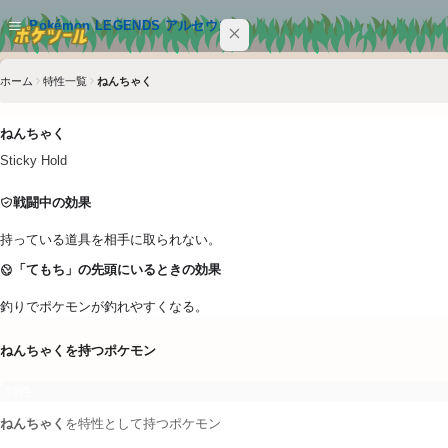
メインコンテンツへスキップ
Pokémon LEGENDS アルセウス
ホーム
特性一覧
ねんちゃく
サイト内を検索
Ctrl+K
ねんちゃく
Pokémon LEGENDS アルセウス
Sticky Hold
ポケモン
戦闘中の効果
技
持っている道具を相手に取られない。
特性
「てもち」の先頭にいるときの効果
釣りでポケモンが釣れやすくなる。
アイテム
ねんちゃく
を持つポケモン
クイックリンク
特性
ポケツール トップ
ねんちゃく
を特性として持つポケモン
4