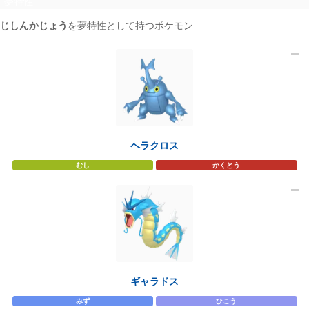
夢特性
じしんかじょう
を夢特性として持つポケモン
3
ヘラクロス
むし
かくとう
ギャラドス
みず
ひこう